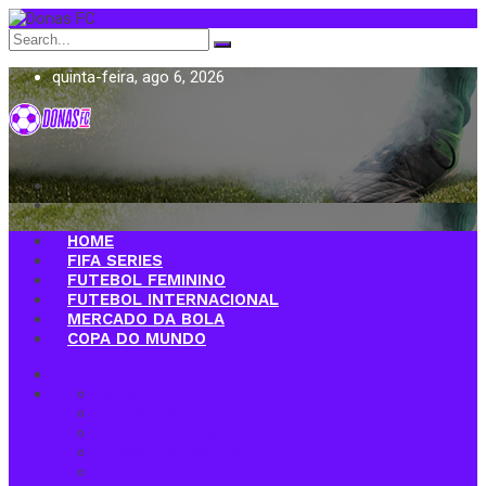
Search
for:
quinta-feira, ago 6, 2026
Donas FC
HOME
FIFA SERIES
FUTEBOL FEMININO
FUTEBOL INTERNACIONAL
MERCADO DA BOLA
COPA DO MUNDO
Home
FIFA Series
Futebol Feminino
Futebol Internacional
Mercado da Bola