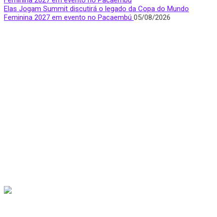
Elas Jogam Summit discutirá o legado da Copa do Mundo
Feminina 2027 em evento no Pacaembú
05/08/2026
Quem Somos
Apresentamos notícias, entrevistas e bastidores do mundo
esportivo com foco e visibilidade na voz feminina.
São Paulo, Brasil
donasfctv@gmail.com
Nossas redes sociais
Últimas Notícias
Mais de 730 mil pessoas demonstraram interesse em ingressos