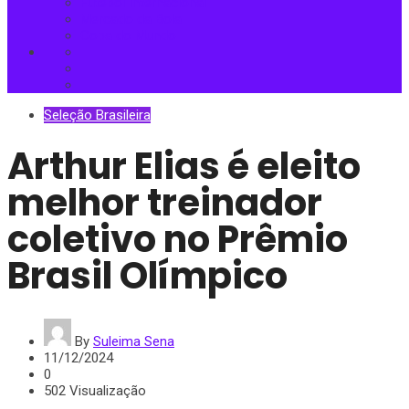
Futebol Internacional
Mercado da Bola
Copa do Mundo
Seleção Brasileira
Arthur Elias é eleito
melhor treinador
coletivo no Prêmio
Brasil Olímpico
By
Suleima Sena
11/12/2024
0
502 Visualização