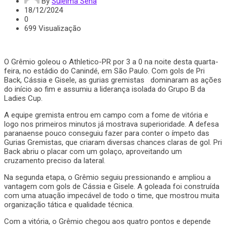
By
Suleima Sena
18/12/2024
0
699 Visualização
O Grêmio goleou o Athletico-PR por 3 a 0 na noite desta quarta-
feira, no estádio do Canindé, em São Paulo. Com gols de Pri
Back, Cássia e Gisele, as gurias gremistas dominaram as ações
do início ao fim e assumiu a liderança isolada do Grupo B da
Ladies Cup.
A equipe gremista entrou em campo com a fome de vitória e
logo nos primeiros minutos já mostrava superioridade. A defesa
paranaense pouco conseguiu fazer para conter o ímpeto das
Gurias Gremistas, que criaram diversas chances claras de gol. Pri
Back abriu o placar com um golaço, aproveitando um
cruzamento preciso da lateral.
Na segunda etapa, o Grêmio seguiu pressionando e ampliou a
vantagem com gols de Cássia e Gisele. A goleada foi construída
com uma atuação impecável de todo o time, que mostrou muita
organização tática e qualidade técnica.
Com a vitória, o Grêmio chegou aos quatro pontos e depende