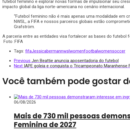
futebol feminino e explorar novas formas de impulsionar seu cresc
impacto global da liga norte-americana no cenário internacional.
“Futebol feminino não é mais apenas uma modalidade em cr
NWSL, a FIFA e nossos parceiros globais estão comprometid
Grafström.
A parceria entre as entidades visa fortalecer as bases do futebol 
Foto :FIFA
Tags:
fifa
Jessicaberman
nwsl
womenfootbal
womensoccer
Previous
Jen Beattie anuncia aposentadoria do futebol
Next
IAPE goleia e conquista o Tricampeonato Maranhense 
Você também pode gostar d
06/08/2026
Mais de 730 mil pessoas demon
Feminina de 2027