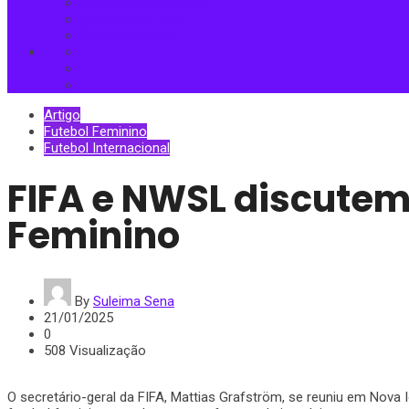
Futebol Internacional
Mercado da Bola
Copa do Mundo
Artigo
Futebol Feminino
Futebol Internacional
FIFA e NWSL discutem 
Feminino
By
Suleima Sena
21/01/2025
0
508 Visualização
O secretário-geral da FIFA, Mattias Grafström, se reuniu em Nova