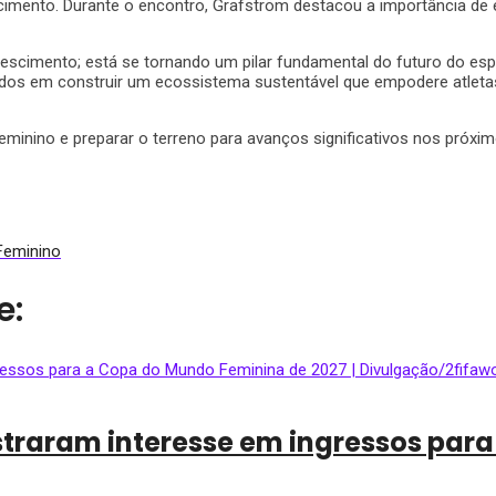
imento. Durante o encontro, Grafström destacou a importância de est
escimento; está se tornando um pilar fundamental do futuro do es
os em construir um ecossistema sustentável que empodere atletas 
feminino e preparar o terreno para avanços significativos nos próxi
Feminino
e:
straram interesse em ingressos par