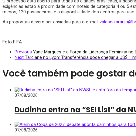
O processo está aberto para todas as cidades brasileiras, indepe
exigências estão a proximidade com hotéis de categoria 4 ou 5 es
menos, 120 passageiros, e a disponibilidade dos centros para uso
As propostas devem ser enviadas para o e-mail
valesca.araujo@br
Foto FIFA
Previous
Yane Marques e a Força da Liderança Feminina no 
Next
Tarciane no Lyon: Transferência pode chegar a US$ 1 m
Você também pode gostar d
07/08/2026
Dudinha entra na “SEI List” da 
07/08/2026