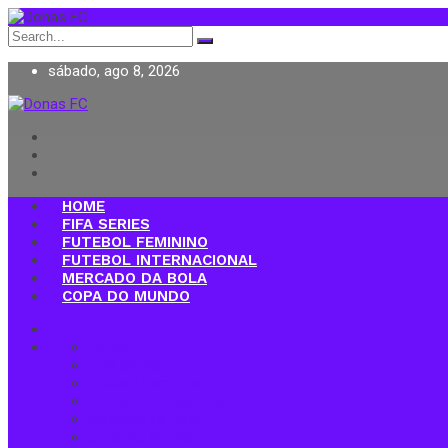
Search
for:
sábado, ago 8, 2026
Donas FC
HOME
FIFA SERIES
FUTEBOL FEMININO
FUTEBOL INTERNACIONAL
MERCADO DA BOLA
COPA DO MUNDO
Home
FIFA Series
Futebol Feminino
Futebol Internacional
Mercado da Bola
Copa do Mundo