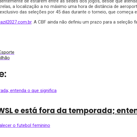
ndentemente de estarem entre as sedes dos jogos, desde que atenda
trelas, a localização a no máximo uma hora de distância de aeropo
 exclusivo das seleções por 45 dias durante o torneio, que começa 
azil2027.com.
br
. A CBF ainda não definiu um prazo para a seleção f
Esporte
ilhão
e:
NWSL e está fora da temporada; enten