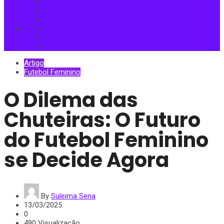
Futebol Internacional
Mercado da Bola
Copa do Mundo
Artigo
Futebol Feminino
O Dilema das
Chuteiras: O Futuro
do Futebol Feminino
se Decide Agora
By
Suleima Sena
13/03/2025
0
490 Visualização