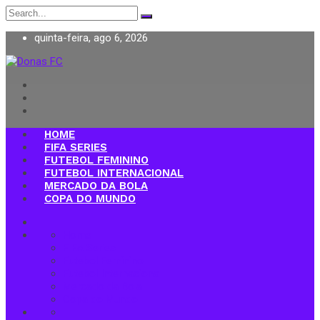
Search
for:
quinta-feira, ago 6, 2026
Donas FC
HOME
FIFA SERIES
FUTEBOL FEMININO
FUTEBOL INTERNACIONAL
MERCADO DA BOLA
COPA DO MUNDO
Home
FIFA Series
Futebol Feminino
Futebol Internacional
Mercado da Bola
Copa do Mundo