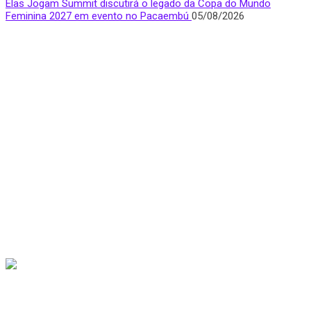
Elas Jogam Summit discutirá o legado da Copa do Mundo
Feminina 2027 em evento no Pacaembú
05/08/2026
Quem Somos
Apresentamos notícias, entrevistas e bastidores do mundo
esportivo com foco e visibilidade na voz feminina.
São Paulo, Brasil
donasfctv@gmail.com
Nossas redes sociais
Últimas Notícias
Mais de 730 mil pessoas demonstraram interesse em ingressos