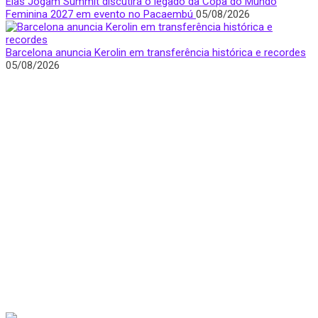
Elas Jogam Summit discutirá o legado da Copa do Mundo
Feminina 2027 em evento no Pacaembú
05/08/2026
Barcelona anuncia Kerolin em transferência histórica e recordes
05/08/2026
Quem Somos
Apresentamos notícias, entrevistas e bastidores do mundo
esportivo com foco e visibilidade na voz feminina.
São Paulo, Brasil
donasfctv@gmail.com
Nossas redes sociais
Últimas Notícias