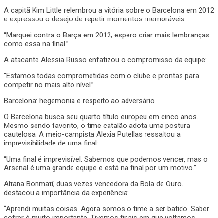
A capitã Kim Little relembrou a vitória sobre o Barcelona em 2012
e expressou o desejo de repetir momentos memoráveis:
“Marquei contra o Barça em 2012, espero criar mais lembranças
como essa na final.”
A atacante Alessia Russo enfatizou o compromisso da equipe:
“Estamos todas comprometidas com o clube e prontas para
competir no mais alto nível.”
Barcelona: hegemonia e respeito ao adversário
O Barcelona busca seu quarto título europeu em cinco anos.
Mesmo sendo favorito, o time catalão adota uma postura
cautelosa. A meio-campista Alexia Putellas ressaltou a
imprevisibilidade de uma final:
“Uma final é imprevisível. Sabemos que podemos vencer, mas o
Arsenal é uma grande equipe e está na final por um motivo.”
Aitana Bonmatí, duas vezes vencedora da Bola de Ouro,
destacou a importância da experiência:
“Aprendi muitas coisas. Agora somos o time a ser batido. Saber
sofrer é muito importante. Tivemos finais em que voltamos.