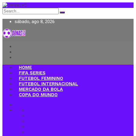
Search
for:
sábado, ago 8, 2026
Donas FC
HOME
FIFA SERIES
FUTEBOL FEMININO
FUTEBOL INTERNACIONAL
MERCADO DA BOLA
COPA DO MUNDO
Home
FIFA Series
Futebol Feminino
Futebol Internacional
Mercado da Bola