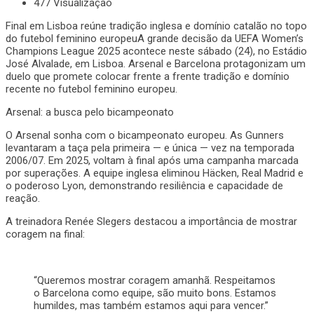
477 Visualização
Final em Lisboa reúne tradição inglesa e domínio catalão no topo
do futebol feminino europeuA grande decisão da UEFA Women’s
Champions League 2025 acontece neste sábado (24), no Estádio
José Alvalade, em Lisboa. Arsenal e Barcelona protagonizam um
duelo que promete colocar frente a frente tradição e domínio
recente no futebol feminino europeu.
Arsenal: a busca pelo bicampeonato
O Arsenal sonha com o bicampeonato europeu. As Gunners
levantaram a taça pela primeira — e única — vez na temporada
2006/07. Em 2025, voltam à final após uma campanha marcada
por superações. A equipe inglesa eliminou Häcken, Real Madrid e
o poderoso Lyon, demonstrando resiliência e capacidade de
reação.
A treinadora Renée Slegers destacou a importância de mostrar
coragem na final:
“Queremos mostrar coragem amanhã. Respeitamos
o Barcelona como equipe, são muito bons. Estamos
humildes, mas também estamos aqui para vencer.”