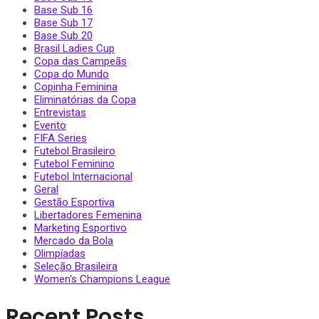
Base Sub 16
Base Sub 17
Base Sub 20
Brasil Ladies Cup
Copa das Campeãs
Copa do Mundo
Copinha Feminina
Eliminatórias da Copa
Entrevistas
Evento
FIFA Series
Futebol Brasileiro
Futebol Feminino
Futebol Internacional
Geral
Gestão Esportiva
Libertadores Femenina
Marketing Esportivo
Mercado da Bola
Olimpíadas
Seleção Brasileira
Women's Champions League
Recent Posts