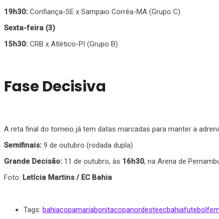
1
9h30:
Confiança-SE x Sampaio Corrêa-MA (Grupo C)
Sexta-feira (3)
15h30:
CRB x Atlético-PI (Grupo B)
Fase Decisiva
A reta final do torneio já tem datas marcadas para manter a adrena
Semifinais:
9 de outubro (rodada dupla)
Grande Decisão:
11 de outubro, às
16h30
, na Arena de Pernamb
Foto:
Letícia Martins / EC Bahia
Tags:
bahia
copamariabonita
copanordeste
ecbahia
futebolfem