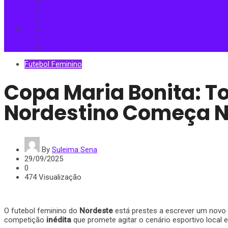
Futebol Internacional
Mercado da Bola
Copa do Mundo
Futebol Feminino
Copa Maria Bonita: To
Nordestino Começa N
By
Suleima Sena
29/09/2025
0
474 Visualização
O futebol feminino do
Nordeste
está prestes a escrever um novo e
competição
inédita
que promete agitar o cenário esportivo local 