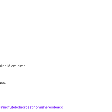
lina lá em cima:
uco.
inino
futebolnordestino
mulheresdeaco