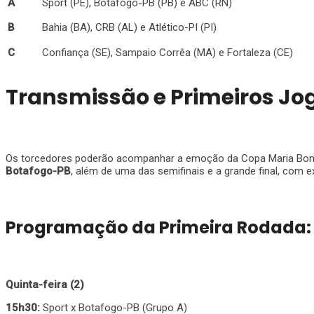
A
Sport (PE), Botafogo-PB (PB) e ABC (RN)
B
Bahia (BA), CRB (AL) e Atlético-PI (PI)
C
Confiança (SE), Sampaio Corrêa (MA) e Fortaleza (CE)
Transmissão e Primeiros Jo
Os torcedores poderão acompanhar a emoção da Copa Maria Boni
Botafogo-PB
, além de uma das semifinais e a grande final, com e
Programação da Primeira Rodada:
Quinta-feira (2)
15h30:
Sport x Botafogo-PB (Grupo A)