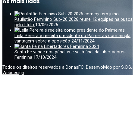
As mais lidas
Paulistão Feminino Sub-20 2026 reúne 12 equipes na busca
pelo título
10/06/2026
Leila Pereira é reeleita presidente do Palmeiras com ampla
vantagem sobre a oposição
24/11/2024
Santa Fe vence nos pênaltis e vai à final da Libertadores
Feminina
17/10/2024
Todos os direitos reservados a DonasFC. Desenvolvido por
S.O.S.
Webdesign