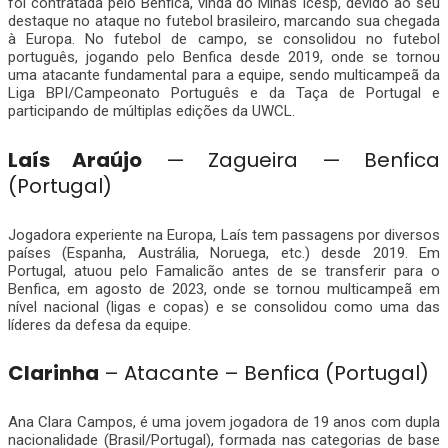
foi contratada pelo Benfica, vinda do Minas Icesp, devido ao seu
destaque no ataque no futebol brasileiro, marcando sua chegada
à Europa. No futebol de campo, se consolidou no futebol
português, jogando pelo Benfica desde 2019, onde se tornou
uma atacante fundamental para a equipe, sendo multicampeã da
Liga BPI/Campeonato Português e da Taça de Portugal e
participando de múltiplas edições da UWCL.
Laís Araújo
— Zagueira — Benfica
(Portugal)
Jogadora experiente na Europa, Laís tem passagens por diversos
países (Espanha, Austrália, Noruega, etc.) desde 2019. Em
Portugal, atuou pelo Famalicão antes de se transferir para o
Benfica, em agosto de 2023, onde se tornou multicampeã em
nível nacional (ligas e copas) e se consolidou como uma das
líderes da defesa da equipe.
Clarinha
– Atacante – Benfica (Portugal)
Ana Clara Campos, é uma jovem jogadora de 19 anos com dupla
nacionalidade (Brasil/Portugal), formada nas categorias de base