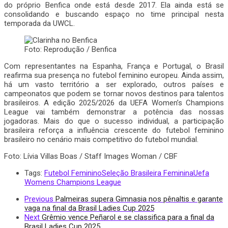
do próprio Benfica onde está desde 2017. Ela ainda está se
consolidando e buscando espaço no time principal nesta
temporada da UWCL.
Foto: Reprodução / Benfica
Com representantes na Espanha, França e Portugal, o Brasil
reafirma sua presença no futebol feminino europeu. Ainda assim,
há um vasto território a ser explorado, outros países e
campeonatos que podem se tornar novos destinos para talentos
brasileiros. A edição 2025/2026 da UEFA Women’s Champions
League vai também demonstrar a potência das nossas
jogadoras. Mais do que o sucesso individual, a participação
brasileira reforça a influência crescente do futebol feminino
brasileiro no cenário mais competitivo do futebol mundial.
Foto:
Lívia Villas Boas / Staff Images Woman / CBF
Tags:
Futebol Feminino
Seleção Brasileira Feminina
Uefa
Womens Champions League
Previous
Palmeiras supera Gimnasia nos pênaltis e garante
vaga na final da Brasil Ladies Cup 2025
Next
Grêmio vence Peñarol e se classifica para a final da
Brasil Ladies Cup 2025