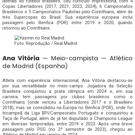
laterais do futebol brasileiro. Seu currículo impressiona, com 4
Copas Libertadores (2017, 2021, 2023, 2024), 6 Campeonatos
Brasileiros e 5 Campeonatos Paulistas pelo Corinthians, além de
três Supercopas do Brasil. Sua experiência europeia inclui
passagem pelo Benfica (POR) entre 2019 e 2020, quando
retornou ao Corinthians.
Foto: Reprodução / Real Madrid
Ana Vitória
— Meio-campista — Atlético
de Madrid (Espanha)
Atleta com experiência internacional, Ana Vitória destacou-se
por sua versatilidade no meio-campo. Jogadora da Seleção
Brasileira conquistou a prata olímpica em 2024 e, em sua
carreira, tem passagens por clubes brasileiros como o
Corinthians (onde venceu a Libertadores 2017 e o Brasileiro
2018), mas se consolidou na Europa no Benfica (POR), onde foi
tricampeã da Liga BPI/Campeonato Português e conquistou a
Taça de Portugal, além de já ter disputado a Champions League
em diversas temporadas, entre 2019 e 2023. Após uma breve
passagem pelo PSG (no 2º semestre de 2023), chegou ao
Atlético de Madrid em janeiro de 2024.