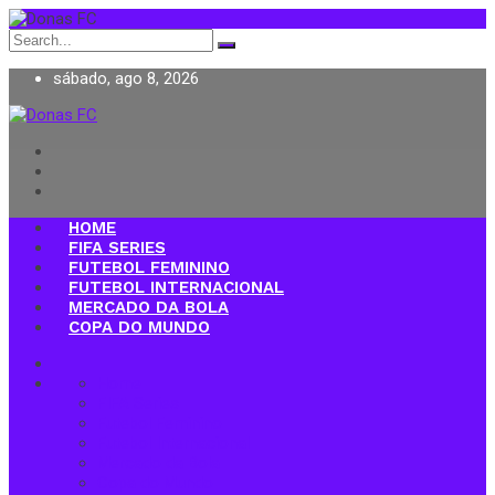
Search
for:
sábado, ago 8, 2026
Donas FC
HOME
FIFA SERIES
FUTEBOL FEMININO
FUTEBOL INTERNACIONAL
MERCADO DA BOLA
COPA DO MUNDO
Home
FIFA Series
Futebol Feminino
Futebol Internacional
Mercado da Bola
Copa do Mundo