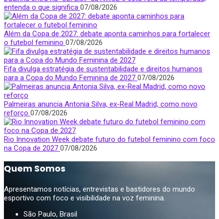
entenda o que significa
07/08/2026
Além da Copa de 2027: debate aponta caminhos para fortalecer
o futebol feminino
07/08/2026
Fifa divulga estratégia de sustentabilidade e direitos humanos
para a Copa do Mundo Feminina de 2027
07/08/2026
Palmeiras anuncia Antonia Silva, ex-Real Madrid, como novo
reforço
07/08/2026
Rio Innovation Week debate futuro do futebol feminino com foco
na Copa de 2027
07/08/2026
Quem Somos
Apresentamos notícias, entrevistas e bastidores do mundo
esportivo com foco e visibilidade na voz feminina.
São Paulo, Brasil