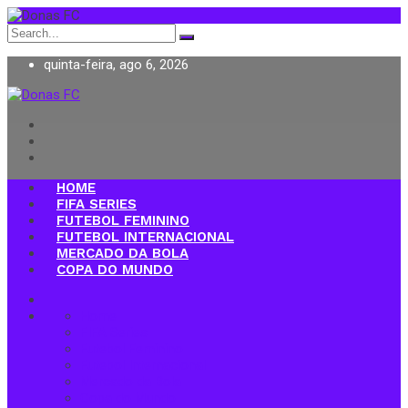
Search
for:
quinta-feira, ago 6, 2026
Donas FC
HOME
FIFA SERIES
FUTEBOL FEMININO
FUTEBOL INTERNACIONAL
MERCADO DA BOLA
COPA DO MUNDO
Home
FIFA Series
Futebol Feminino
Futebol Internacional
Mercado da Bola
Copa do Mundo