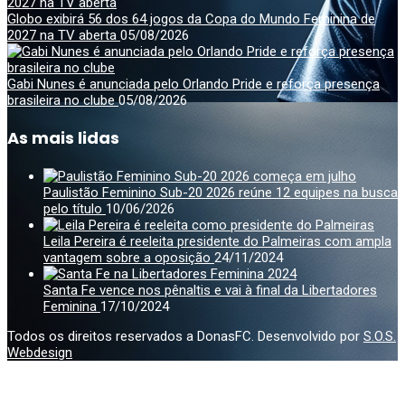
Globo exibirá 56 dos 64 jogos da Copa do Mundo Feminina de
2027 na TV aberta
05/08/2026
Gabi Nunes é anunciada pelo Orlando Pride e reforça presença
brasileira no clube
05/08/2026
As mais lidas
Paulistão Feminino Sub-20 2026 reúne 12 equipes na busca
pelo título
10/06/2026
Leila Pereira é reeleita presidente do Palmeiras com ampla
vantagem sobre a oposição
24/11/2024
Santa Fe vence nos pênaltis e vai à final da Libertadores
Feminina
17/10/2024
Todos os direitos reservados a DonasFC. Desenvolvido por
S.O.S.
Webdesign