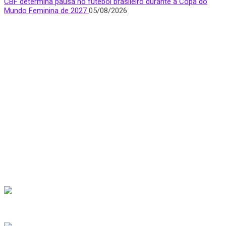
CBF determina pausa no futebol brasileiro durante a Copa do
Mundo Feminina de 2027
05/08/2026
Quem Somos
Apresentamos notícias, entrevistas e bastidores do mundo
esportivo com foco e visibilidade na voz feminina.
São Paulo, Brasil
donasfctv@gmail.com
Nossas redes sociais
Últimas Notícias
Palmeiras anuncia Antonia Silva, ex-Real Madrid, como novo
reforço
07/08/2026