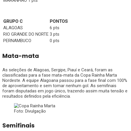
MARANHÃO
1 pts
GRUPO C
PONTOS
ALAGOAS
6 pts
RIO GRANDE DO NORTE
3 pts
PERNAMBUCO
0 pts
Mata-mata
As seleções de Alagoas, Sergipe, Piauí e Ceará, foram as
classificadas para a fase mata-mata da Copa Rainha Marta
Nordeste. A equipe Alagoana passou para a fase final com 100%
de aproveitamento e sem tomar nenhum gol. As semifinais
foram disputadas em jogo único, trazendo assim muita tensão e
resultados definidos pela eficiência.
Foto: Divulgação
Semifinais