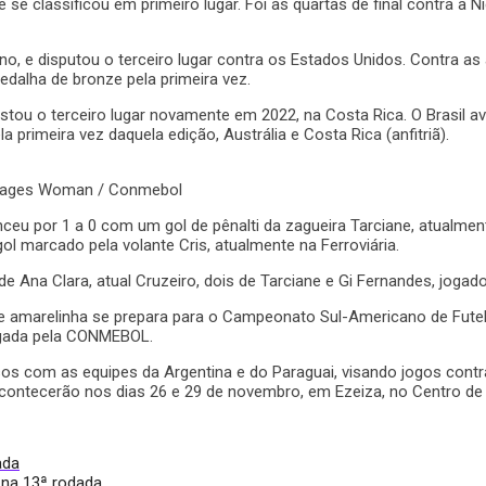
se classificou em primeiro lugar. Foi às quartas de final contra a Ni
ano, e disputou o terceiro lugar contra os Estados Unidos. Contra a
medalha de bronze pela primeira vez.
istou o terceiro lugar novamente em 2022, na Costa Rica. O Brasil
rimeira vez daquela edição, Austrália e Costa Rica (anfitriã).
 Images Woman / Conmebol
nceu por 1 a 0 com um gol de pênalti da zagueira Tarciane, atualmen
gol marcado pela volante Cris, atualmente na Ferroviária.
de Ana Clara, atual Cruzeiro, dois de Tarciane e Gi Fernandes, jogad
e amarelinha se prepara para o Campeonato Sul-Americano de Fute
ulgada pela CONMEBOL.
s com as equipes da Argentina e do Paraguai, visando jogos contr
acontecerão nos dias 26 e 29 de novembro,
em Ezeiza, no Centro de
ada
 na 13ª rodada