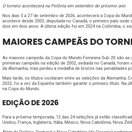
O torneio acontecerá na Polônia em setembro do próximo ano
Nos dias 5 a 27 de setembro de 2026, acontecerá a Copa do Mundo 
acontece desde 2002, disputada no Canadá, o primeiro país-sede d
dois em dois anos. A última edição foi em 2024 na Colômbia, o s
MAIORES CAMPEÃS DO TORN
As maiores campeãs da Copa do Mundo Feminina Sub-20 são as sele
primeiras campeãs na edição de 2002, sediada no Canadá, foram as
da Alemanha, mas perdeu a medalha de bronze nas penalidades po
Mais tarde, os títulos oscilaram entre as seleções da Alemanha, 
2022, foi a vez da Espanha também garantir o primeiro título. Na 
na Copa do Mundo.
EDIÇÃO DE 2026
Para a próxima temporada, 12 das 24 seleções já estão classific
Unidos, França, Inglaterra, Itália, México, Nova Caledônia, Nova Zelâ