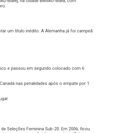
ku-Białej, na cidade Bielsko-Biała, com
bro.
ar um título inédito. A Alemanha já foi campeã
México e passou em segundo colocado com 6
 do Canadá nas penalidades após o empate por 1
lugar.
l de Seleções Feminina Sub-20. Em 2006, ficou