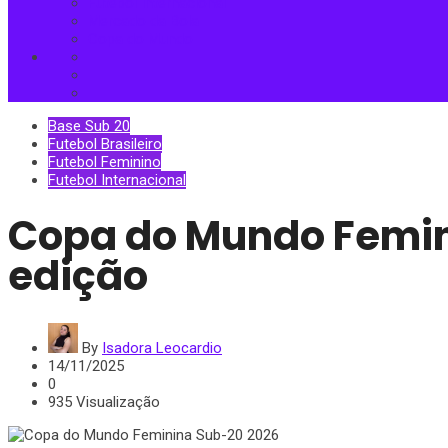
Futebol Internacional
Mercado da Bola
Copa do Mundo
Base Sub 20
Futebol Brasileiro
Futebol Feminino
Futebol Internacional
Copa do Mundo Femini
edição
By
Isadora Leocardio
14/11/2025
0
935 Visualização