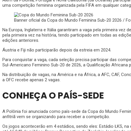
Além da Polônia, Portugal e Nova Caledônia (da Oceania) participa
uma competição feminina organizada pela FIFA em qualquer categ
Banner oficial da Copa do Mundo Feminina Sub-20 2026 / Fot
Na Europa, Inglaterra e Itália garantiram a vaga pela primeira vez
pela primeira vez na história, tendo participado em todas as edi
edições anteriores.
Áustria e Fiji não participarão depois da estreia em 2024.
Para conquistar a vaga, cada seleção precisa participar das com
Sul-Americano Feminino Sub-20 de 2026, a
Qualificação Africana
Na distribuição de vagas, na América e na África, a
AFC, CAF, Conca
a OFC recebe apenas 2 vagas.
CONHEÇA O PAÍS-SEDE
A Polônia foi anunciada como país-sede da Copa do Mundo Femini
anfitriã vem se organizando para receber a competição.
Os jogos acontecerão em 4 estádios, sendo eles:
Estádio ŁKS
, na