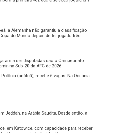
também a primeira vez que a seleção jogará em
mpeã, a Alemanha não garantiu a classificação
 Copa do Mundo depois de ter jogado três
meçaram a ser disputadas são o Campeonato
Feminina Sub-20 da AFC de 2026.
lônia (anfitriã), recebe 6 vagas. Na Oceania,
 Jeddah, na Arábia Saudita. Desde então, a
ice
, em Katowice, com capacidade para receber