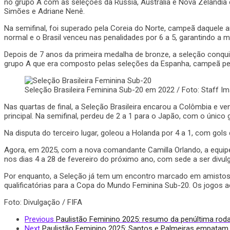
no grupo A com as seleções da Rússia, Austrália e Nova Zelândia e 
Simões e Adriane Nenê.
Na semifinal, foi superado pela Coreia do Norte, campeã daquele 
normal e o Brasil venceu nas penalidades por 6 a 5, garantindo a 
Depois de 7 anos da primeira medalha de bronze, a seleção conqu
grupo A que era composto pelas seleções da Espanha, campeã pela p
Seleção Brasileira Feminina Sub-20 em 2022 / Foto: Staff
Nas quartas de final, a Seleção Brasileira encarou a Colômbia e ve
principal. Na semifinal, perdeu de 2 a 1 para o Japão, com o único 
Na disputa do terceiro lugar, goleou a Holanda por 4 a 1, com gols 
Agora, em 2025, com a nova comandante Camilla Orlando, a equip
nos dias 4 a 28 de fevereiro do próximo ano, com sede a ser div
Por enquanto, a Seleção já tem um encontro marcado em amistoso
qualificatórias para a Copa do Mundo Feminina Sub-20. Os jogos 
Foto: Divulgação / FIFA
Previous
Paulistão Feminino 2025: resumo da penúltima rod
Next
Paulistão Feminino 2025: Santos e Palmeiras empatam