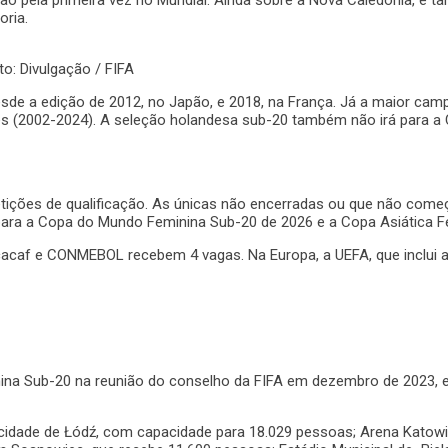
rão pela primeira vez no Mundial. Ainda sobre a Nova Caledônia, é 
oria.
o: Divulgação / FIFA
 desde a edição de 2012, no Japão, e 2018, na França. Já a maior ca
ções (2002-2024). A seleção holandesa sub-20 também não irá para a
petições de qualificação. As únicas não encerradas ou que não co
 para a Copa do Mundo Feminina Sub-20 de 2026 e a Copa Asiática 
caf e CONMEBOL recebem 4 vagas. Na Europa, a UEFA, que inclui a Po
na Sub-20 na reunião do conselho da FIFA em dezembro de 2023, em
 cidade de
Łódź
, com capacidade para 18.029 pessoas;
Arena Katow