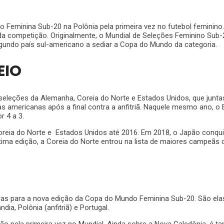
Feminina Sub-20 na Polônia pela primeira vez no futebol feminino.
a competição. Originalmente, o Mundial de Seleções Feminino Sub-20
egundo país sul-americano a sediar a Copa do Mundo da categoria.
EIO
ções da Alemanha, Coreia do Norte e Estados Unidos, que juntas, e
 americanas após a final contra a anfitriã. Naquele mesmo ano, o B
r 4 a 3.
Coreia do Norte e Estados Unidos até 2016. Em 2018, o Japão conqui
última edição, a Coreia do Norte entrou na lista de maiores campeãs
adas para a nova edição da Copa do Mundo Feminina Sub-20. São ela
ndia, Polônia (anfitriã) e Portugal.