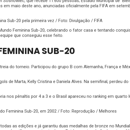
em Sosnowiec, que recebe 11.600 pessoas; Estádio Municipal de Biels
s em maio deste ano, anunciadas oficialmente pela FIFA em setem
a Sub-20 pela primeira vez / Foto: Divulgação / FIFA
Mundo Feminina Sub-20, celebrando o fator casa e tentando conquist
 equipe que conseguiu esse feito.
FEMININA SUB-20
estreia do torneio. Participou do grupo B com Alemanha, França e 
 gols de Marta, Kelly Cristina e Daniela Alves. Na semifinal, perdeu
ria nos pênaltis por 4 a 3 e o Brasil apareceu no ranking em quarto 
ndo Feminina Sub-20, em 2002 / Foto: Reprodução / Melhores
 todas as edições e já garantiu duas medalhas de bronze no Mundia