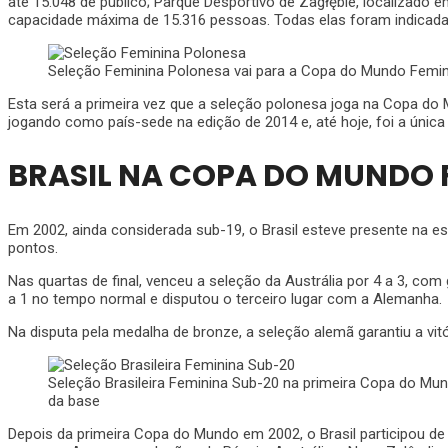
até 15.048 de público; Parque Desportivo de Zagłębie, localizado 
capacidade máxima de 15.316 pessoas. Todas elas foram indicada
Seleção Feminina Polonesa vai para a Copa do Mundo Feminin
Esta será a primeira vez que a seleção polonesa joga na Copa do 
jogando como país-sede na edição de 2014 e, até hoje, foi a única
BRASIL NA COPA DO MUNDO 
Em 2002, ainda considerada sub-19, o Brasil esteve presente na 
pontos.
Nas quartas de final, venceu a seleção da Austrália por 4 a 3, com
a 1 no tempo normal e disputou o terceiro lugar com a Alemanha.
Na disputa pela medalha de bronze, a seleção alemã garantiu a vitó
Seleção Brasileira Feminina Sub-20 na primeira Copa do Mu
da base
Depois da primeira Copa do Mundo em 2002, o Brasil participou de