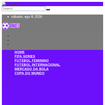
Search
for:
sábado, ago 8, 2026
Donas FC
HOME
FIFA SERIES
FUTEBOL FEMININO
FUTEBOL INTERNACIONAL
MERCADO DA BOLA
COPA DO MUNDO
Home
FIFA Series
Futebol Feminino
Futebol Internacional
Mercado da Bola