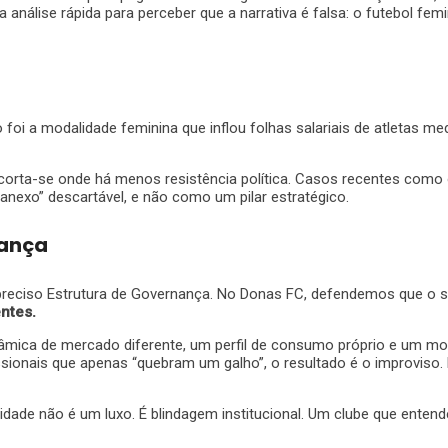
análise rápida para perceber que a narrativa é falsa: o futebol femin
o foi a modalidade feminina que inflou folhas salariais de atletas 
rta-se onde há menos resistência política. Casos recentes como o
“anexo” descartável, e não como um pilar estratégico.
nança
 É preciso Estrutura de Governança. No Donas FC, defendemos que 
ntes.
inâmica de mercado diferente, um perfil de consumo próprio e um 
sionais que apenas “quebram um galho”, o resultado é o improviso. 
lidade não é um luxo. É blindagem institucional. Um clube que ente