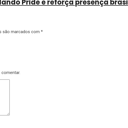
ando Pride e reforça presença brasi
os são marcados com
*
u comentar.