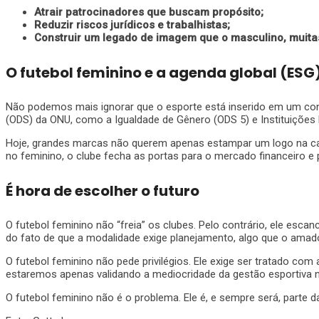
Atrair patrocinadores que buscam propósito;
Reduzir riscos jurídicos e trabalhistas;
Construir um legado de imagem que o masculino, muita
O futebol feminino e a agenda global (ESG
Não podemos mais ignorar que o esporte está inserido em um conte
(ODS) da ONU, como a Igualdade de Gênero (ODS 5) e Instituições 
Hoje, grandes marcas não querem apenas estampar um logo na cam
no feminino, o clube fecha as portas para o mercado financeiro e 
É hora de escolher o futuro
O futebol feminino não “freia” os clubes. Pelo contrário, ele es
do fato de que a modalidade exige planejamento, algo que o amado
O futebol feminino não pede privilégios. Ele exige ser tratado com 
estaremos apenas validando a mediocridade da gestão esportiva no
O futebol feminino não é o problema. Ele é, e sempre será, parte d