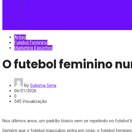
Futebol Internacional
Mercado da Bola
Copa do Mundo
Artigo
Futebol Feminino
Marketing Esportivo
O futebol feminino nu
By
Suleima Sena
06/01/2026
0
545 Visualização
Nos últimos anos, um padrão tóxico vem se repetindo no futebol b
Sempre que o futebol masculino entra em crise, o futebol femini