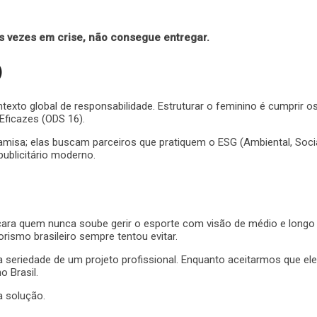
s vezes em crise, não consegue entregar.
)
xto global de responsabilidade. Estruturar o feminino é cumprir o
Eficazes (ODS 16).
isa; elas buscam parceiros que pratiquem o ESG (Ambiental, Soci
publicitário moderno.
cancara quem nunca soube gerir o esporte com visão de médio e long
rismo brasileiro sempre tentou evitar.
a seriedade de um projeto profissional. Enquanto aceitarmos que ele 
 Brasil.
a solução.