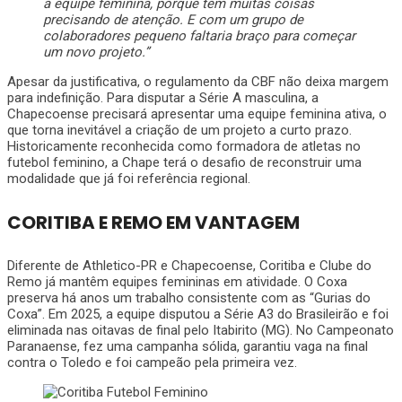
a equipe feminina, porque tem muitas coisas
precisando de atenção. E com um grupo de
colaboradores pequeno faltaria braço para começar
um novo projeto.”
Apesar da justificativa, o regulamento da CBF não deixa margem
para indefinição. Para disputar a Série A masculina, a
Chapecoense precisará apresentar uma equipe feminina ativa, o
que torna inevitável a criação de um projeto a curto prazo.
Historicamente reconhecida como formadora de atletas no
futebol feminino, a Chape terá o desafio de reconstruir uma
modalidade que já foi referência regional.
CORITIBA E REMO EM VANTAGEM
Diferente de Athletico-PR e Chapecoense, Coritiba e Clube do
Remo já mantêm equipes femininas em atividade. O Coxa
preserva há anos um trabalho consistente com as “Gurias do
Coxa”. Em 2025, a equipe disputou a Série A3 do Brasileirão e foi
eliminada nas oitavas de final pelo Itabirito (MG). No Campeonato
Paranaense, fez uma campanha sólida, garantiu vaga na final
contra o Toledo e foi campeão pela primeira vez.