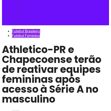
Futebol Internacional
Mercado da Bola
Copa do Mundo
Futebol Brasileiro
Futebol Feminino
Athletico-PR e
Chapecoense terão
de reativar equipes
femininas após
acesso à Série A no
masculino