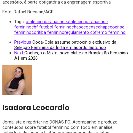
acessório, é parte obrigatória da engrenagem esportiva.
Foto: Rafael Bressan/ACF
Tags:
athletico paranaense
athletico paranaense
feminino
cbf futebol feminino
chapecoense
chapecoense
feminino
coritiba feminino
regulamento cbf
remo feminino
Previous
Coca-Cola assume patrocínio exclusivo da
Seleção Feminina da Índia em acordo histórico
Next
Conheça o Mixto, novo clube do Brasileirão Feminino
A1 em 2026
Isadora Leocardio
Jornalista e repórter no DONAS FC. Acompanho e produzo
conteúdos sobre futebol feminino com foco em análise,
cobertura de jogos e histórias inspiradoras das atletas.