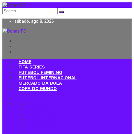
Search
for:
sábado, ago 8, 2026
Donas FC
HOME
FIFA SERIES
FUTEBOL FEMININO
FUTEBOL INTERNACIONAL
MERCADO DA BOLA
COPA DO MUNDO
Home
FIFA Series
Futebol Feminino
Futebol Internacional
Mercado da Bola
Copa do Mundo