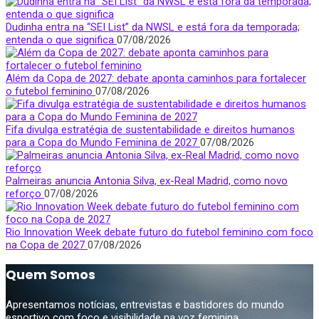
Dudinha entra na “SEI List” da NWSL e está fora da temporada;
entenda o que significa
07/08/2026
Além da Copa de 2027: debate aponta caminhos para fortalecer
o futebol feminino
07/08/2026
Fifa divulga estratégia de sustentabilidade e direitos humanos
para a Copa do Mundo Feminina de 2027
07/08/2026
Palmeiras anuncia Antonia Silva, ex-Real Madrid, como novo
reforço
07/08/2026
Rio Innovation Week debate futuro do futebol feminino com foco
na Copa de 2027
07/08/2026
Quem Somos
Apresentamos notícias, entrevistas e bastidores do mundo
esportivo com foco e visibilidade na voz feminina.