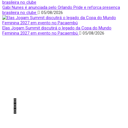
Gabi Nunes é anunciada pelo Orlando Pride e reforça presença
brasileira no clube
05/08/2026
Elas Jogam Summit discutirá o legado da Copa do Mundo
Feminina 2027 em evento no Pacaembú
05/08/2026
Quem Somos
Apresentamos notícias, entrevistas e bastidores do mundo
esportivo com foco e visibilidade na voz feminina.
São Paulo, Brasil
donasfctv@gmail.com
Nossas redes sociais
Últimas Notícias