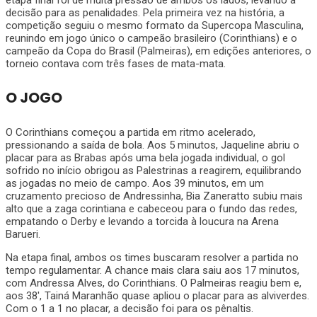
decisão para as penalidades. Pela primeira vez na história, a
competição seguiu o mesmo formato da Supercopa Masculina,
reunindo em jogo único o campeão brasileiro (Corinthians) e o
campeão da Copa do Brasil (Palmeiras), em edições anteriores, o
torneio contava com três fases de mata-mata.
O JOGO
O Corinthians começou a partida em ritmo acelerado,
pressionando a saída de bola. Aos 5 minutos, Jaqueline abriu o
placar para as Brabas após uma bela jogada individual, o gol
sofrido no início obrigou as Palestrinas a reagirem, equilibrando
as jogadas no meio de campo. Aos 39 minutos, em um
cruzamento precioso de Andressinha, Bia Zaneratto subiu mais
alto que a zaga corintiana e cabeceou para o fundo das redes,
empatando o Derby e levando a torcida à loucura na Arena
Barueri.
Na etapa final, ambos os times buscaram resolver a partida no
tempo regulamentar. A chance mais clara saiu aos 17 minutos,
com Andressa Alves, do Corinthians. O Palmeiras reagiu bem e,
aos 38′, Tainá Maranhão quase apliou o placar para as alviverdes.
Com o 1 a 1 no placar, a decisão foi para os pênaltis.