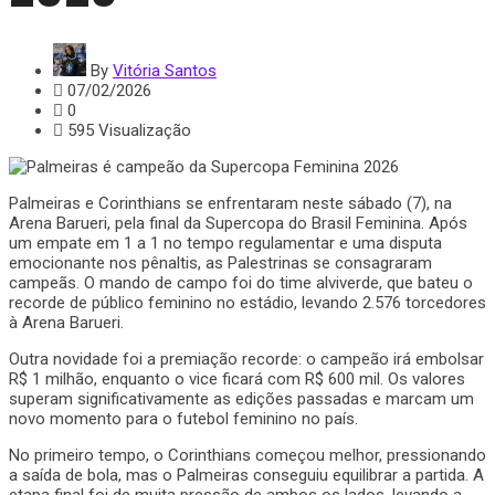
By
Vitória Santos
07/02/2026
0
595 Visualização
Palmeiras e Corinthians se enfrentaram neste sábado (7), na
Arena Barueri, pela final da Supercopa do Brasil Feminina. Após
um empate em 1 a 1 no tempo regulamentar e uma disputa
emocionante nos pênaltis, as Palestrinas se consagraram
campeãs. O mando de campo foi do time alviverde, que bateu o
recorde de público feminino no estádio, levando 2.576 torcedores
à Arena Barueri.
Outra novidade foi a premiação recorde: o campeão irá embolsar
R$ 1 milhão, enquanto o vice ficará com R$ 600 mil. Os valores
superam significativamente as edições passadas e marcam um
novo momento para o futebol feminino no país.
No primeiro tempo, o Corinthians começou melhor, pressionando
a saída de bola, mas o Palmeiras conseguiu equilibrar a partida. A
etapa final foi de muita pressão de ambos os lados, levando a