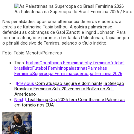
As Palestrinas na Supercopa do Brasil Feminina 2026 / Foto:
Nas penalidades, após uma alternância de erros e acertos, a
estrela de Katherine Tapia brilhou. A goleira palmeirense
defendeu as cobranças de Gabi Zanotti e Ingrid Johnson. Para
coroar a atuação e garantir a festa das Palestrinas, Tapia pegou
o pênalti decisivo de Tamires, selando o título inédito.
Foto: Fabio Menotti/Palmeiras
Tags:
brabas
Corinthians Feminino
derby feminino
futebol
brasileiro
Futebol Feminino
palestrinas
Palmeiras
Feminino
Supercopa Feminina
supercopa feminina 2026
Previous
Com atuação segura e dominante, a Seleção
Brasileira Feminina Sub-20 venceu a Bolívia no Sul-
Americano
Next
Teal Rising Cup 2026 terá Corinthians e Palmeiras
em torneio nos EUA