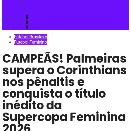
Futebol Internacional
Mercado da Bola
Copa do Mundo
Futebol Brasileiro
Futebol Feminino
CAMPEÃS! Palmeiras
supera o Corinthians
nos pênaltis e
conquista o título
inédito da
Supercopa Feminina
2026