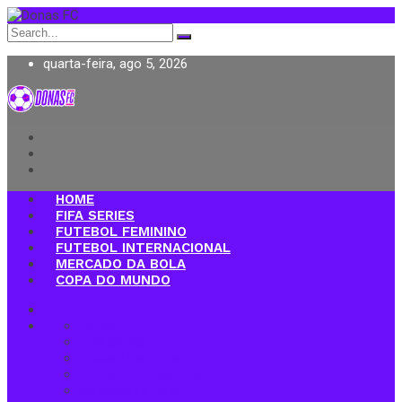
Search
for:
quarta-feira, ago 5, 2026
Donas FC
HOME
FIFA SERIES
FUTEBOL FEMININO
FUTEBOL INTERNACIONAL
MERCADO DA BOLA
COPA DO MUNDO
Home
FIFA Series
Futebol Feminino
Futebol Internacional
Mercado da Bola