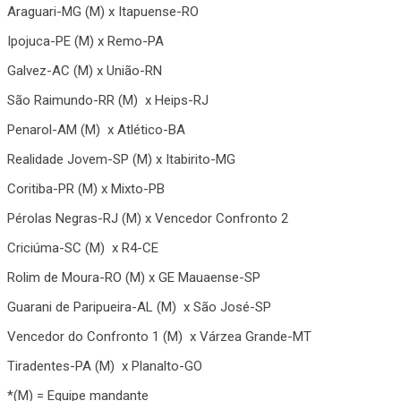
Araguari-MG (M) x Itapuense-RO
Ipojuca-PE (M) x Remo-PA
Galvez-AC (M) x União-RN
São Raimundo-RR (M) x Heips-RJ
Penarol-AM (M) x Atlético-BA
Realidade Jovem-SP (M) x Itabirito-MG
Coritiba-PR (M) x Mixto-PB
Pérolas Negras-RJ (M) x Vencedor Confronto 2
Criciúma-SC (M) x R4-CE
Rolim de Moura-RO (M) x GE Mauaense-SP
Guarani de Paripueira-AL (M) x São José-SP
Vencedor do Confronto 1 (M) x Várzea Grande-MT
Tiradentes-PA (M) x Planalto-GO
*(M) = Equipe mandante