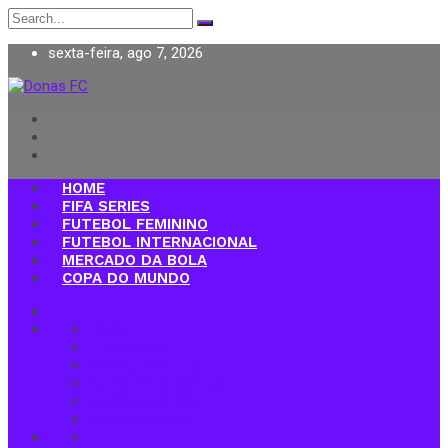
Search
for:
sexta-feira, ago 7, 2026
Donas FC
HOME
FIFA SERIES
FUTEBOL FEMININO
FUTEBOL INTERNACIONAL
MERCADO DA BOLA
COPA DO MUNDO
Home
FIFA Series
Futebol Feminino
Futebol Internacional
Mercado da Bola
Copa do Mundo