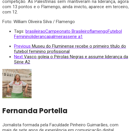
competição. As Palestrinas sem mantiveram na liderança, agora
com 13 pontos e o Flamengo, ainda invicto, aparece em terceiro,
com 12.
Foto: William Oliveira Silva / Flamengo
Tags:
brasileirao
Campeonato Brasileiro
flamengo
Futebol
Feminino
lideranca
palmeiras
serie a1
Previous
Museu do Fluminense recebe o primeiro título do
futebol feminino profissional
Next
Vasco goleia o Pérolas Negras e assume liderança da
Série A2
Fernanda Portella
Jornalista formada pela Faculdade Pinheiro Guimarães, com
mais de sete anos de experiência em comunicação digital,