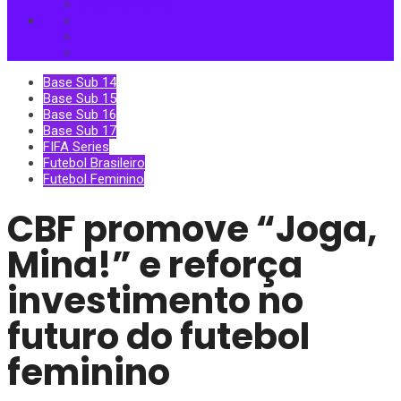
Copa do Mundo
Base Sub 14
Base Sub 15
Base Sub 16
Base Sub 17
FIFA Series
Futebol Brasileiro
Futebol Feminino
CBF promove “Joga,
Mina!” e reforça
investimento no
futuro do futebol
feminino