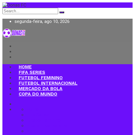
Search
for:
segunda-feira, ago 10, 2026
Donas FC
HOME
FIFA SERIES
FUTEBOL FEMININO
FUTEBOL INTERNACIONAL
MERCADO DA BOLA
COPA DO MUNDO
Home
FIFA Series
Futebol Feminino
Futebol Internacional
Mercado da Bola