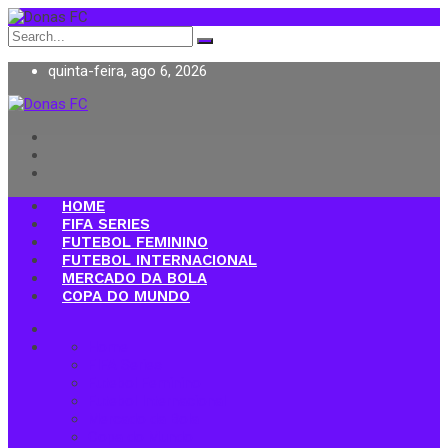
Search
for:
quinta-feira, ago 6, 2026
Donas FC
HOME
FIFA SERIES
FUTEBOL FEMININO
FUTEBOL INTERNACIONAL
MERCADO DA BOLA
COPA DO MUNDO
Home
FIFA Series
Futebol Feminino
Futebol Internacional
Mercado da Bola
Copa do Mundo