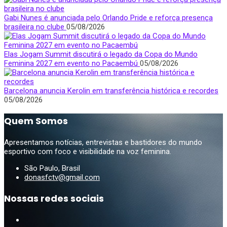
Gabi Nunes é anunciada pelo Orlando Pride e reforça presença
brasileira no clube
05/08/2026
Elas Jogam Summit discutirá o legado da Copa do Mundo
Feminina 2027 em evento no Pacaembú
05/08/2026
Barcelona anuncia Kerolin em transferência histórica e recordes
05/08/2026
Quem Somos
Apresentamos notícias, entrevistas e bastidores do mundo
esportivo com foco e visibilidade na voz feminina.
São Paulo, Brasil
donasfctv@gmail.com
Nossas redes sociais