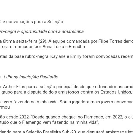
bro-negra e oportunidade com a amarelinha
a última sexta-feira (29). A equipe comandada por Filipe Torres der
o foram marcados por Anna Luiza e Brendha.
letas da base rubro-negra. Kaylane e Emilly foram convocadas recen
. | Jhony Inacio/Ag.Paulistão
 Arthur Elias para a seleção principal desde que o treinador assum
 grupo para a disputa de dois amistosos contra os Estados Unidos, n
le vem fazendo na minha vida. Sou a jogadora mais jovem convocada 
irmou
ção desde 2022: “Desde quando cheguei no Flamengo, em 2022, o c
 tudo que o Flamengo vem fazendo na minha vida”.
Orlando para a Seleção Brasileira Sub-20, que disputará amistosos in