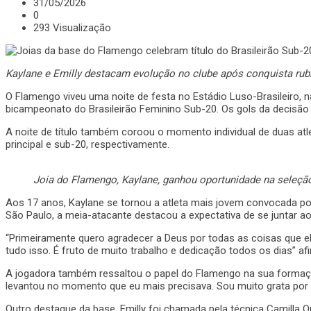
31/05/2026
0
293 Visualização
​Kaylane e Emilly destacam evolução no clube após conquista ru
​O Flamengo viveu uma noite de festa no Estádio Luso-Brasileiro, n
bicampeonato do Brasileirão Feminino Sub-20. Os gols da decisã
​A noite de título também coroou o momento individual de duas at
principal e sub-20, respectivamente.
Joia do Flamengo, Kaylane, ganhou oportunidade na seleção
​Aos 17 anos, Kaylane se tornou a atleta mais jovem convocada por
São Paulo, a meia-atacante destacou a expectativa de se juntar ao
​“Primeiramente quero agradecer a Deus por todas as coisas que e
tudo isso. É fruto de muito trabalho e dedicação todos os dias” af
​A jogadora também ressaltou o papel do Flamengo na sua forma
levantou no momento que eu mais precisava. Sou muito grata por
​Outro destaque da base, Emilly foi chamada pela técnica Camilla 