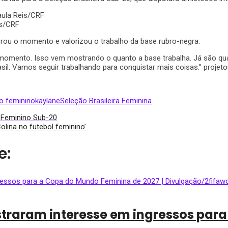
is/CRF
ebrou o momento e valorizou o trabalho da base rubro-negra:
omento. Isso vem mostrando o quanto a base trabalha. Já são quatr
asil. Vamos seguir trabalhando para conquistar mais coisas.” projeto
o feminino
kaylane
Seleção Brasileira Feminina
o Feminino Sub-20
lina no futebol feminino’
e:
straram interesse em ingressos par