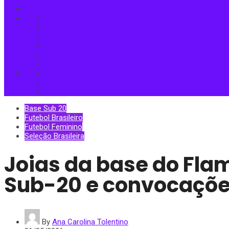
Home
FIFA Series
Futebol Feminino
Futebol Internacional
Mercado da Bola
Copa do Mundo
Base Sub 20
Futebol Brasileiro
Futebol Feminino
Seleção Brasileira
Joias da base do Flam
Sub-20 e convocaçõe
By
Ana Carolina Tolentino