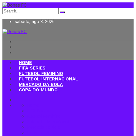
Search
for:
sábado, ago 8, 2026
Donas FC
HOME
FIFA SERIES
FUTEBOL FEMININO
FUTEBOL INTERNACIONAL
MERCADO DA BOLA
COPA DO MUNDO
Home
FIFA Series
Futebol Feminino
Futebol Internacional
Mercado da Bola
Copa do Mundo