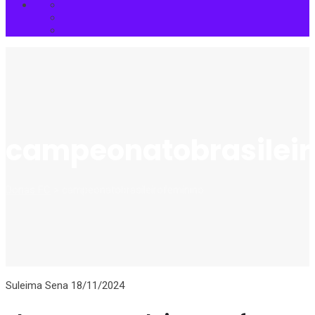
campeonatobrasileir
Donas FC
>
campeonatobrasileirofeminino
Suleima Sena
18/11/2024