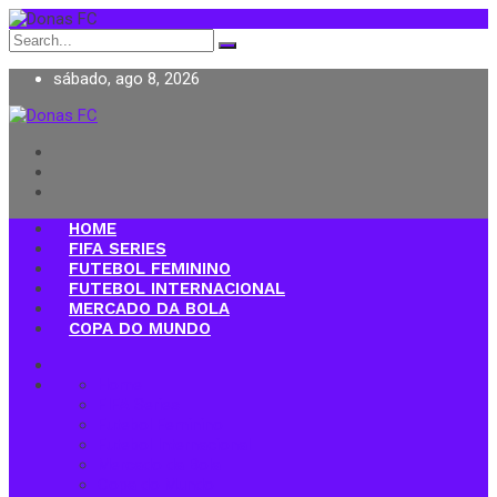
Search
for:
sábado, ago 8, 2026
Donas FC
HOME
FIFA SERIES
FUTEBOL FEMININO
FUTEBOL INTERNACIONAL
MERCADO DA BOLA
COPA DO MUNDO
Home
FIFA Series
Futebol Feminino
Futebol Internacional
Mercado da Bola
Copa do Mundo