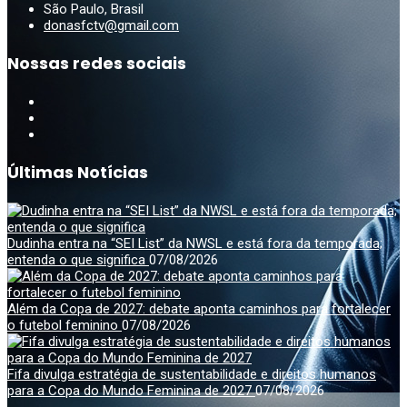
São Paulo, Brasil
donasfctv@gmail.com
Nossas redes sociais
Últimas Notícias
Dudinha entra na “SEI List” da NWSL e está fora da temporada;
entenda o que significa
07/08/2026
Além da Copa de 2027: debate aponta caminhos para fortalecer
o futebol feminino
07/08/2026
Fifa divulga estratégia de sustentabilidade e direitos humanos
para a Copa do Mundo Feminina de 2027
07/08/2026