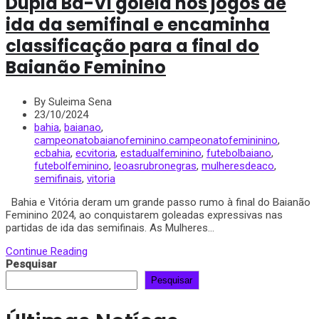
Dupla Ba-Vi goleia nos jogos de
ida da semifinal e encaminha
classificação para a final do
Baianão Feminino
By Suleima Sena
23/10/2024
bahia
,
baianao
,
campeonatobaianofeminino.campeonatofemininino
,
ecbahia
,
ecvitoria
,
estadualfeminino
,
futebolbaiano
,
futebolfeminino
,
leoasrubronegras
,
mulheresdeaco
,
semifinais
,
vitoria
Bahia e Vitória deram um grande passo rumo à final do Baianão
Feminino 2024, ao conquistarem goleadas expressivas nas
partidas de ida das semifinais. As Mulheres...
Continue Reading
Pesquisar
Pesquisar