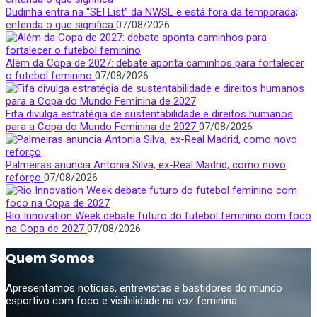
Dudinha entra na “SEI List” da NWSL e está fora da temporada;
entenda o que significa
07/08/2026
Além da Copa de 2027: debate aponta caminhos para fortalecer
o futebol feminino
07/08/2026
Fifa divulga estratégia de sustentabilidade e direitos humanos
para a Copa do Mundo Feminina de 2027
07/08/2026
Palmeiras anuncia Antonia Silva, ex-Real Madrid, como novo
reforço
07/08/2026
Rio Innovation Week debate futuro do futebol feminino com foco
na Copa de 2027
07/08/2026
Quem Somos
Apresentamos notícias, entrevistas e bastidores do mundo
esportivo com foco e visibilidade na voz feminina.