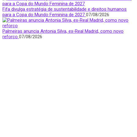
Fifa divulga estratégia de sustentabilidade e direitos humanos
para a Copa do Mundo Feminina de 2027
07/08/2026
Palmeiras anuncia Antonia Silva, ex-Real Madrid, como novo
reforço
07/08/2026
Quem Somos
Apresentamos notícias, entrevistas e bastidores do mundo
esportivo com foco e visibilidade na voz feminina.
São Paulo, Brasil
donasfctv@gmail.com
Nossas redes sociais
Últimas Notícias