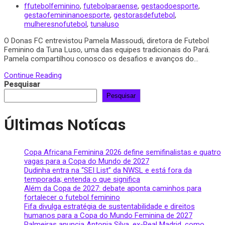
ffutebolfeminino
,
futebolparaense
,
gestaodoesporte
,
gestaofemininanoesporte
,
gestorasdefutebol
,
mulheresnofutebol
,
tunaluso
O Donas FC entrevistou Pamela Massoudi, diretora de Futebol
Feminino da Tuna Luso, uma das equipes tradicionais do Pará.
Pamela compartilhou conosco os desafios e avanços do...
Continue Reading
Pesquisar
Pesquisar
Últimas Notícas
Copa Africana Feminina 2026 define semifinalistas e quatro
vagas para a Copa do Mundo de 2027
Dudinha entra na “SEI List” da NWSL e está fora da
temporada; entenda o que significa
Além da Copa de 2027: debate aponta caminhos para
fortalecer o futebol feminino
Fifa divulga estratégia de sustentabilidade e direitos
humanos para a Copa do Mundo Feminina de 2027
Palmeiras anuncia Antonia Silva, ex-Real Madrid, como