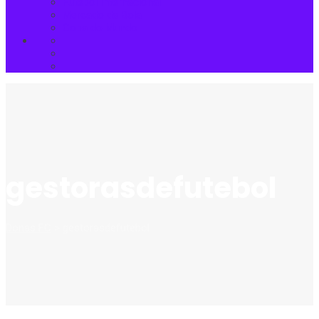
Futebol Internacional
Mercado da Bola
Copa do Mundo
gestorasdefutebol
Donas FC
>
gestorasdefutebol