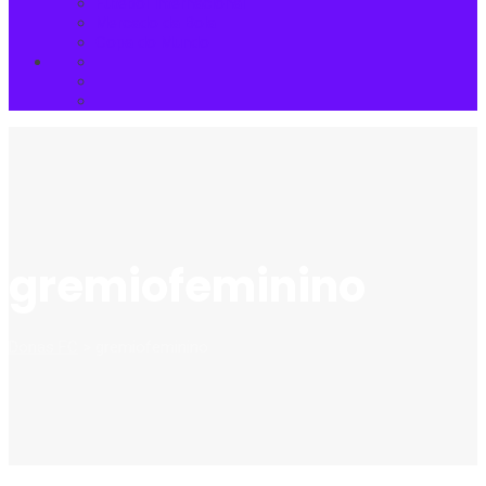
Futebol Internacional
Mercado da Bola
Copa do Mundo
gremiofeminino
Donas FC
>
gremiofeminino