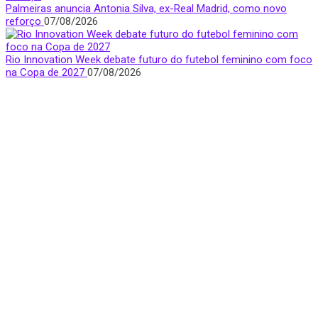
Palmeiras anuncia Antonia Silva, ex-Real Madrid, como novo
reforço
07/08/2026
Rio Innovation Week debate futuro do futebol feminino com foco
na Copa de 2027
07/08/2026
Quem Somos
Apresentamos notícias, entrevistas e bastidores do mundo
esportivo com foco e visibilidade na voz feminina.
São Paulo, Brasil
donasfctv@gmail.com
Nossas redes sociais
Últimas Notícias