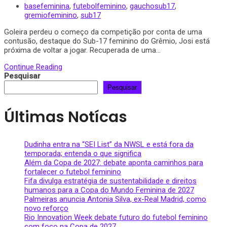
basefeminina
,
futebolfeminino
,
gauchosub17
,
gremiofeminino
,
sub17
Goleira perdeu o começo da competição por conta de uma
contusão, destaque do Sub-17 feminino do Grêmio, Josi está
próxima de voltar a jogar. Recuperada de uma...
Continue Reading
Pesquisar
Pesquisar
Últimas Notícas
Dudinha entra na “SEI List” da NWSL e está fora da
temporada; entenda o que significa
Além da Copa de 2027: debate aponta caminhos para
fortalecer o futebol feminino
Fifa divulga estratégia de sustentabilidade e direitos
humanos para a Copa do Mundo Feminina de 2027
Palmeiras anuncia Antonia Silva, ex-Real Madrid, como
novo reforço
Rio Innovation Week debate futuro do futebol feminino
com foco na Copa de 2027