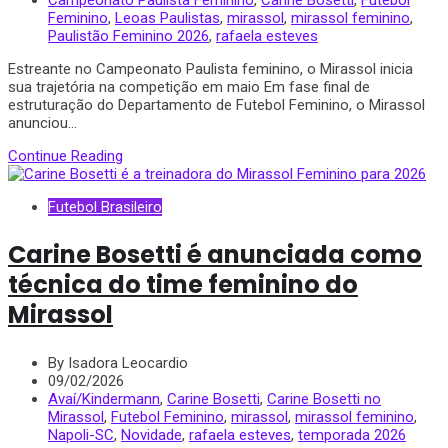
Campeonato Paulista Feminino
,
Carine Bosetti
,
Futebol
Feminino
,
Leoas Paulistas
,
mirassol
,
mirassol feminino
,
Paulistão Feminino 2026
,
rafaela esteves
Estreante no Campeonato Paulista feminino, o Mirassol inicia
sua trajetória na competição em maio Em fase final de
estruturação do Departamento de Futebol Feminino, o Mirassol
anunciou...
Continue Reading
Futebol Brasileiro
Carine Bosetti é anunciada como
técnica do time feminino do
Mirassol
By Isadora Leocardio
09/02/2026
Avaí/Kindermann
,
Carine Bosetti
,
Carine Bosetti no
Mirassol
,
Futebol Feminino
,
mirassol
,
mirassol feminino
,
Napoli-SC
,
Novidade
,
rafaela esteves
,
temporada 2026