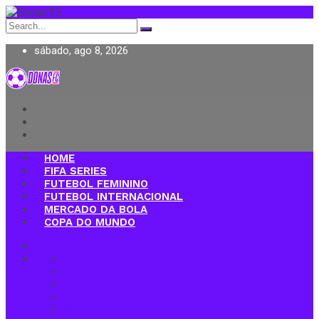
Search
for:
sábado, ago 8, 2026
Donas FC
HOME
FIFA SERIES
FUTEBOL FEMININO
FUTEBOL INTERNACIONAL
MERCADO DA BOLA
COPA DO MUNDO
Home
FIFA Series
Futebol Feminino
Futebol Internacional
Mercado da Bola