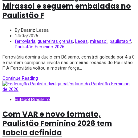
Mirassol e seguem embaladas no
Paulistão F
By Beatriz Lessa
14/05/2026
ferroviaria
,
guerreiras grenás
,
Leoas
,
mirassol
,
paulistao f
,
Paulistão Feminino 2026
Ferroviária domina duelo em Bálsamo, constrói goleada por 4 a 0
e mantém campanha invicta nas primeiras rodadas do Paulistão
F A Ferroviária voltou a mostrar força...
Continue Reading
Futebol Brasileiro
Com VAR e novo formato,
Paulistão Feminino 2026 tem
tabela definida