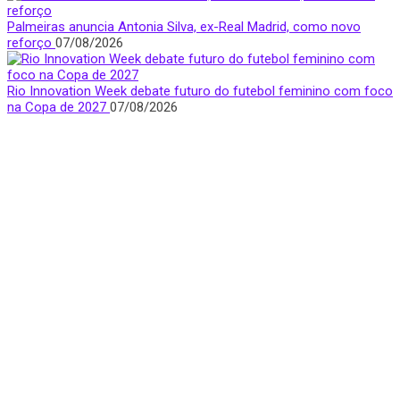
Palmeiras anuncia Antonia Silva, ex-Real Madrid, como novo
reforço
07/08/2026
Rio Innovation Week debate futuro do futebol feminino com foco
na Copa de 2027
07/08/2026
Quem Somos
Apresentamos notícias, entrevistas e bastidores do mundo
esportivo com foco e visibilidade na voz feminina.
São Paulo, Brasil
donasfctv@gmail.com
Nossas redes sociais
Últimas Notícias