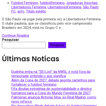
Futebol Feminino
,
futebolfeminino
,
Jogadoras Inscritas
,
Libertadores Feminina
,
LibertadoresFeminina
,
São Paulo
FC
,
spfc
,
Título inédito
O São Paulo vai jogar pela primeira vez a Libertadores Feminina.
O clube paulista, que se classificou pelo vice-campeonato
Brasileiro em 2024, está no Grupo C e...
Continue Reading
Pesquisar
Pesquisar
Últimas Notícas
Dudinha entra na “SEI List” da NWSL e está fora da
temporada; entenda o que significa
Além da Copa de 2027: debate aponta caminhos para
fortalecer o futebol feminino
Fifa divulga estratégia de sustentabilidade e direitos
humanos para a Copa do Mundo Feminina de 2027
Palmeiras anuncia Antonia Silva, ex-Real Madrid, como
novo reforço
Rio Innovation Week debate futuro do futebol feminino