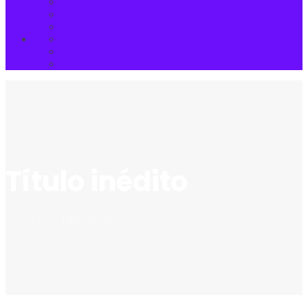
Futebol Internacional
Mercado da Bola
Copa do Mundo
Título inédito
Donas FC
>
Título inédito