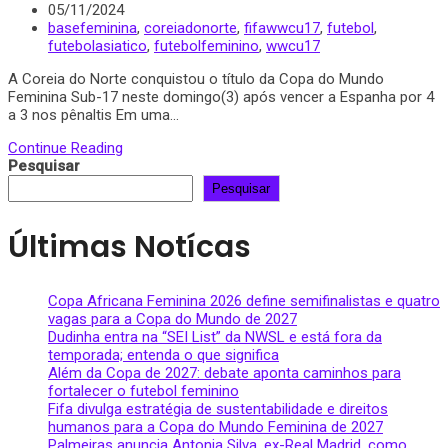
05/11/2024
basefeminina
,
coreiadonorte
,
fifawwcu17
,
futebol
,
futebolasiatico
,
futebolfeminino
,
wwcu17
A Coreia do Norte conquistou o título da Copa do Mundo
Feminina Sub-17 neste domingo(3) após vencer a Espanha por 4
a 3 nos pênaltis Em uma...
Continue Reading
Pesquisar
Pesquisar
Últimas Notícas
Copa Africana Feminina 2026 define semifinalistas e quatro
vagas para a Copa do Mundo de 2027
Dudinha entra na “SEI List” da NWSL e está fora da
temporada; entenda o que significa
Além da Copa de 2027: debate aponta caminhos para
fortalecer o futebol feminino
Fifa divulga estratégia de sustentabilidade e direitos
humanos para a Copa do Mundo Feminina de 2027
Palmeiras anuncia Antonia Silva, ex-Real Madrid, como