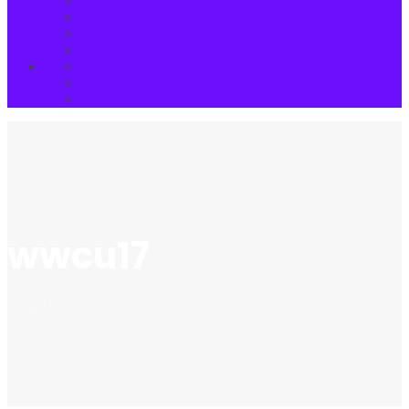
Futebol Feminino
Futebol Internacional
Mercado da Bola
Copa do Mundo
wwcu17
Donas FC
>
wwcu17