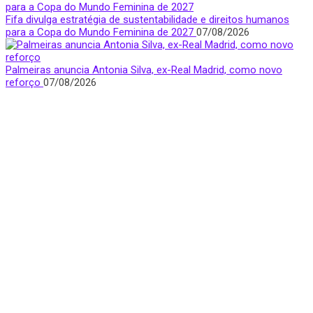
Fifa divulga estratégia de sustentabilidade e direitos humanos
para a Copa do Mundo Feminina de 2027
07/08/2026
Palmeiras anuncia Antonia Silva, ex-Real Madrid, como novo
reforço
07/08/2026
Quem Somos
Apresentamos notícias, entrevistas e bastidores do mundo
esportivo com foco e visibilidade na voz feminina.
São Paulo, Brasil
donasfctv@gmail.com
Nossas redes sociais
Últimas Notícias