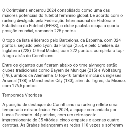
O Corinthians encerrou 2024 consolidado como uma das
maiores potências do futebol feminino global. De acordo com o
ranking divulgado pela Federação Internacional de História e
Estatística do Futebol (IFFHS), o clube paulista ocupa a quarta
posição mundial, somando 225 pontos.
O topo da lista é liderado pelo Barcelona, da Espanha, com 324
pontos, seguido pelo Lyon, da França (256), e pelo Chelsea, da
Inglaterra (228). O Real Madrid, com 222 pontos, completa o top-
5 logo atrás do Corinthians.
Entre os gigantes que ficaram abaixo do time alvinegro estão
clubes tradicionais como Bayern de Munique (215) e Wolfsburg
(190), ambos da Alemanha. O top-10 também inclui os ingleses
Arsenal (188) e Manchester City (180), além do Tigres, do México,
com 176,5 pontos.
Temporada Vitoriosa
A posição de destaque do Corinthians no ranking reflete uma
temporada extraordinária. Em 2024, a equipe comandada por
Lucas Piccinato 44 partidas, com um retrospecto
impressionante de 35 vitórias, cinco empates e apenas quatro
derrotas. As Brabas balançaram as redes 110 vezes e sofreram