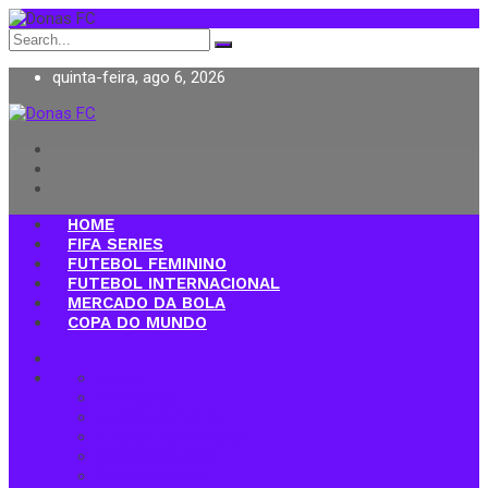
Search
for:
quinta-feira, ago 6, 2026
Donas FC
HOME
FIFA SERIES
FUTEBOL FEMININO
FUTEBOL INTERNACIONAL
MERCADO DA BOLA
COPA DO MUNDO
Home
FIFA Series
Futebol Feminino
Futebol Internacional
Mercado da Bola
Copa do Mundo