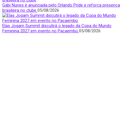
Gabi Nunes é anunciada pelo Orlando Pride e reforça presença
brasileira no clube
05/08/2026
Elas Jogam Summit discutirá o legado da Copa do Mundo
Feminina 2027 em evento no Pacaembú
05/08/2026
Quem Somos
Apresentamos notícias, entrevistas e bastidores do mundo
esportivo com foco e visibilidade na voz feminina.
São Paulo, Brasil
donasfctv@gmail.com
Nossas redes sociais
Últimas Notícias