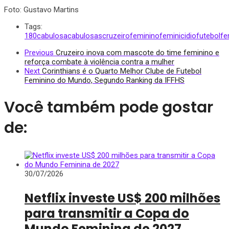
Foto: Gustavo Martins
Tags:
180
cabulosa
cabulosas
cruzeirofeminino
feminicidio
futebolfe
Previous
Cruzeiro inova com mascote do time feminino e
reforça combate à violência contra a mulher
Next
Corinthians é o Quarto Melhor Clube de Futebol
Feminino do Mundo, Segundo Ranking da IFFHS
Você também pode gostar
de:
30/07/2026
Netflix investe US$ 200 milhões
para transmitir a Copa do
Mundo Feminina de 2027