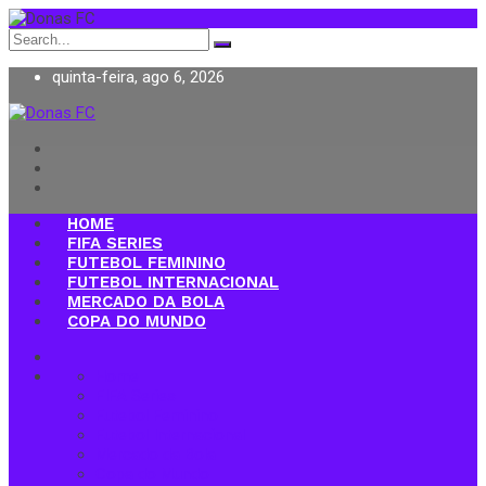
Search
for:
quinta-feira, ago 6, 2026
Donas FC
HOME
FIFA SERIES
FUTEBOL FEMININO
FUTEBOL INTERNACIONAL
MERCADO DA BOLA
COPA DO MUNDO
Home
FIFA Series
Futebol Feminino
Futebol Internacional
Mercado da Bola
Copa do Mundo