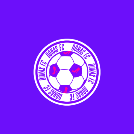
para a Copa do Mundo Feminina de 2027
Palmeiras anuncia Antonia Silva, ex-Real Madrid, como novo
reforço
Rio Innovation Week debate futuro do futebol feminino com
foco na Copa de 2027
ÚLTIMOS COMENTÁRIOS
Deh
em
Palmeiras anuncia Antonia Silva, ex-Real Madrid, como
novo reforço
Débora
em
Brasil Ladies Cup 2026 encerra sexta edição com
recorde de audiência
NICOLAS
em
Campeonato Mineiro Feminino 2026 terá início