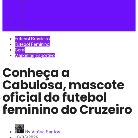
Futebol Internacional
Mercado da Bola
Copa do Mundo
Futebol Brasileiro
Futebol Feminino
Geral
Marketing Esportivo
Conheça a
Cabulosa, mascote
oficial do futebol
feminino do Cruzeiro
By
Vitória Santos
10/05/2026