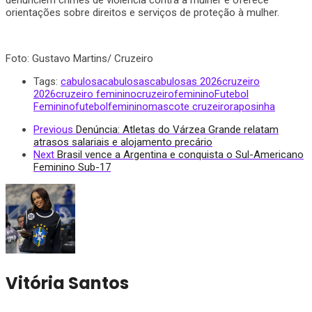
orientações sobre direitos e serviços de proteção à mulher.
Foto: Gustavo Martins/ Cruzeiro
Tags:
cabulosa
cabulosas
cabulosas 2026
cruzeiro
2026
cruzeiro feminino
cruzeirofeminino
Futebol
Feminino
futebolfeminino
mascote cruzeiro
raposinha
Previous
Denúncia: Atletas do Várzea Grande relatam
atrasos salariais e alojamento precário
Next
Brasil vence a Argentina e conquista o Sul-Americano
Feminino Sub-17
Vitória Santos