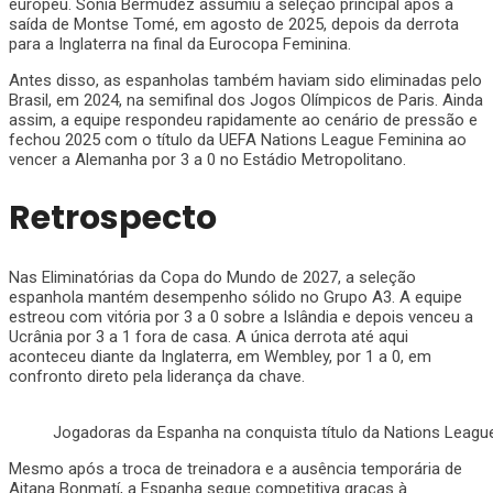
europeu. Sonia Bermúdez assumiu a seleção principal após a
saída de Montse Tomé, em agosto de 2025, depois da derrota
para a Inglaterra na final da Eurocopa Feminina.
Antes disso, as espanholas também haviam sido eliminadas pelo
Brasil, em 2024, na semifinal dos Jogos Olímpicos de Paris. Ainda
assim, a equipe respondeu rapidamente ao cenário de pressão e
fechou 2025 com o título da UEFA Nations League Feminina ao
vencer a Alemanha por 3 a 0 no Estádio Metropolitano.
Retrospecto
Nas Eliminatórias da Copa do Mundo de 2027, a seleção
espanhola mantém desempenho sólido no Grupo A3. A equipe
estreou com vitória por 3 a 0 sobre a Islândia e depois venceu a
Ucrânia por 3 a 1 fora de casa. A única derrota até aqui
aconteceu diante da Inglaterra, em Wembley, por 1 a 0, em
confronto direto pela liderança da chave.
Jogadoras da Espanha na conquista título da Nations Leagu
Mesmo após a troca de treinadora e a ausência temporária de
Aitana Bonmatí, a Espanha segue competitiva graças à