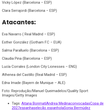
Vicky López (Barcelona – ESP)
Clara Serrajordi (Barcelona – ESP)
Atacantes:
Eva Navarro ( Real Madrid – ESP)
Esther González (Gotham F.C – EUA)
Salma Paralluelo (Barcelona – ESP)
Claudia Pina (Barcelona – ESP)
Lucía Corrales (London City Lionesses – ENG)
Athenea del Castillo (Real Madrid – ESP)
Edna Imade (Bayern de Munique – ALE)
Foto: Reprodução/
Manuel Queimadelos/Quality Sport
Images/Getty Images
Tags:
Aitana Bonmatí
Andrea Medina
convocadas
Copa de
2027
espanha
seleção espanhola
Sonia Bermúdez