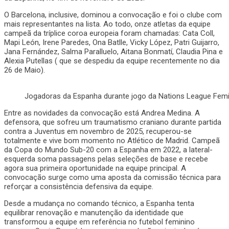
O Barcelona, inclusive, dominou a convocação e foi o clube com
mais representantes na lista. Ao todo, onze atletas da equipe
campeã da tríplice coroa europeia foram chamadas: Cata Coll,
Mapi León, Irene Paredes, Ona Batlle, Vicky López, Patri Guijarro,
Jana Fernández, Salma Paralluelo, Aitana Bonmatí, Claudia Pina e
Alexia Putellas ( que se despediu da equipe recentemente no dia
26 de Maio).
Jogadoras da Espanha durante jogo da Nations League Femi
Entre as novidades da convocação está Andrea Medina. A
defensora, que sofreu um traumatismo craniano durante partida
contra a Juventus em novembro de 2025, recuperou-se
totalmente e vive bom momento no Atlético de Madrid. Campeã
da Copa do Mundo Sub-20 com a Espanha em 2022, a lateral-
esquerda soma passagens pelas seleções de base e recebe
agora sua primeira oportunidade na equipe principal. A
convocação surge como uma aposta da comissão técnica para
reforçar a consistência defensiva da equipe.
Desde a mudança no comando técnico, a Espanha tenta
equilibrar renovação e manutenção da identidade que
transformou a equipe em referência no futebol feminino