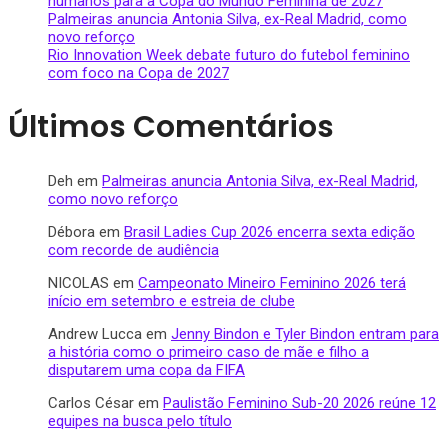
humanos para a Copa do Mundo Feminina de 2027
Palmeiras anuncia Antonia Silva, ex-Real Madrid, como
novo reforço
Rio Innovation Week debate futuro do futebol feminino
com foco na Copa de 2027
Últimos Comentários
Deh
em
Palmeiras anuncia Antonia Silva, ex-Real Madrid,
como novo reforço
Débora
em
Brasil Ladies Cup 2026 encerra sexta edição
com recorde de audiência
NICOLAS
em
Campeonato Mineiro Feminino 2026 terá
início em setembro e estreia de clube
Andrew Lucca
em
Jenny Bindon e Tyler Bindon entram para
a história como o primeiro caso de mãe e filho a
disputarem uma copa da FIFA
Carlos César
em
Paulistão Feminino Sub-20 2026 reúne 12
equipes na busca pelo título