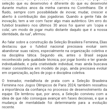
seleção que eu desenvolvo é diferente do que eu desenvolvi
durante muitos anos da minha carreira no Corinthians. Ele é
fluido, sempre com possibilidade de inovar, mudar, crescer e
aberto à contribuição das jogadoras. Quando a gente fala de
inovação, tem a ver com fazer algo mais autêntico. Um erro do
futebol brasileiro nos últimos 30 anos foi querer um ‘copia e
cola’, um modo de jogar muito distante daquilo que é a nossa
identidade, da rua”, afirmou.
Ao falar sobre a construção da Seleção Brasileira Feminina, Elias
destacou que o futebol nacional precisava evoluir sem
abandonar suas raízes, especialmente na organização coletiva e
na disciplina tática. Segundo ele, antes o Brasil seguia
reconhecido pela qualidade técnica, por jogar bonito e ter grande
individualidade, e pela criatividade individual, mas ainda buscava
maior consistência em modelo de jogo, ainda precisava evoluir
em organização, ações de jogo e disciplina coletiva.
O treinador, medalhista de prata com a Seleção Brasileira
Feminina nos Jogos Olímpicos de Paris 2024, também ressaltou
a importância da confiança no processo de desenvolvimento da
equipe. Ele lembrou que, por anos, a Seleção conviveu com a
ideia de que não conseguia avançar em fases decisivas, e que a
mudança de mentalidade foi determinante para a evolução
recente.