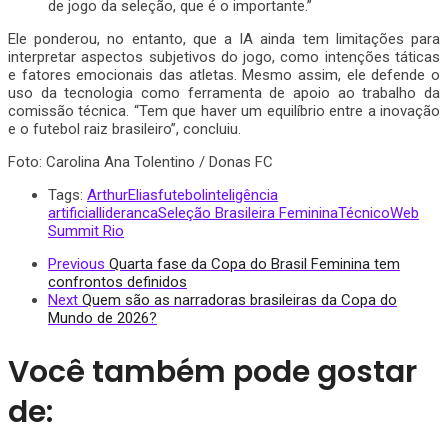
de jogo da seleção, que é o importante.”
Ele ponderou, no entanto, que a IA ainda tem limitações para
interpretar aspectos subjetivos do jogo, como intenções táticas
e fatores emocionais das atletas. Mesmo assim, ele defende o
uso da tecnologia como ferramenta de apoio ao trabalho da
comissão técnica. “Tem que haver um equilíbrio entre a inovação
e o futebol raiz brasileiro”, concluiu.
Foto: Carolina Ana Tolentino / Donas FC
Tags:
ArthurElias
futebol
inteligência
artificial
lideranca
Seleção Brasileira Feminina
Técnico
Web
Summit Rio
Previous
Quarta fase da Copa do Brasil Feminina tem
confrontos definidos
Next
Quem são as narradoras brasileiras da Copa do
Mundo de 2026?
Você também pode gostar
de: