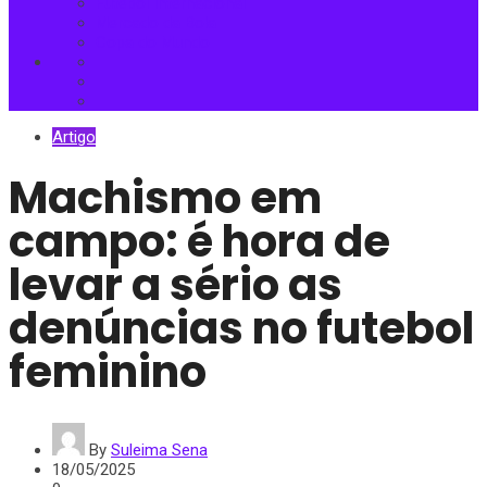
Futebol Internacional
Mercado da Bola
Copa do Mundo
Artigo
Machismo em
campo: é hora de
levar a sério as
denúncias no futebol
feminino
By
Suleima Sena
18/05/2025