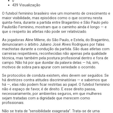
0
439 Visualização
O futebol feminino brasileiro vive um momento de crescimento e
maior visibilidade, mas episódios como o que ocorreu nesta
quinta-feira, durante a partida entre Bragantino e São Paulo pelo
Paulistão Feminino, mostram que o caminho ainda é longo — e
que o respeito às atletas não pode ser relativizado.
As jogadoras Aline Milene, do São Paulo, e Estela, do Bragantino,
denunciaram o árbitro Juliano José Alves Rodrigues por falas
machistas durante a condução da partida. São duas atletas com
carreiras respeitáveis, reconhecidas não apenas pela qualidade
técnica, mas também pela postura profissional dentro e fora de
campo. Não há por que duvidar da palavra delas — há, sim,
motivos de sobra para apurar com seriedade o ocorrido.
Se protocolos de conduta existem, eles devem ser seguidos. Se
há diretrizes contra atitudes discriminatórias — e sabemos que
há —, elas não podem ficar restritas ao papel. O futebol feminino
não é espaço de favor, é de direito. E esse direito passa,
necessariamente, por ambientes seguros, em que mulheres
sejam tratadas com a dignidade que merecem como
profissionais.
Não se trata de “sensibilidade exagerada”. Trata-se de uma