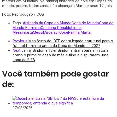
marcas em Mundiais. No ranking histórico de gols em Copas do
mundo, porém, todos ainda não alcançam Marta e seus 17 gols.
Foto: Reprodução / COB
Tags:
Artilharia da Copa do Mundo
Copa do Mundo
Copa do
Mundo Feminina
Cristiano Ronaldo
Lionel
Messi
marta
Messi
Miroslav Klose
Rainha Marta
Previous
Manifesto do IBFF cobra legado estrutural para o
futebol feminino antes da Copa do Mundo de 2027
Next
Jenny Bindon e Tyler Bindon entram para a história
como o primeiro caso de mãe e filho a disputarem uma
copa da FIFA
Você também pode gostar
de:
07/08/2026