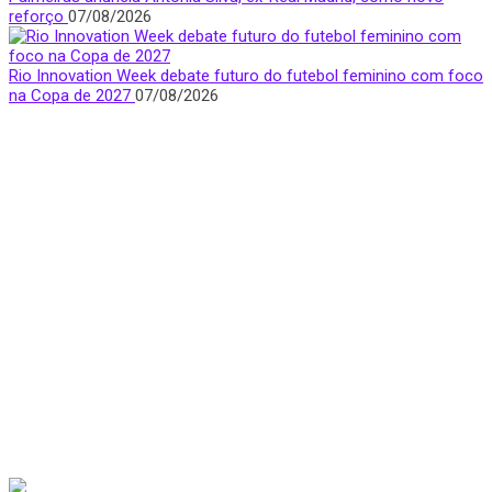
reforço
07/08/2026
Rio Innovation Week debate futuro do futebol feminino com foco
na Copa de 2027
07/08/2026
Quem Somos
Apresentamos notícias, entrevistas e bastidores do mundo
esportivo com foco e visibilidade na voz feminina.
São Paulo, Brasil
donasfctv@gmail.com
Nossas redes sociais
Últimas Notícias