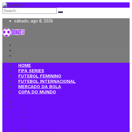
Search
for:
sábado, ago 8, 2026
Donas FC
HOME
FIFA SERIES
FUTEBOL FEMININO
FUTEBOL INTERNACIONAL
MERCADO DA BOLA
COPA DO MUNDO
Home
FIFA Series
Futebol Feminino
Futebol Internacional
Mercado da Bola