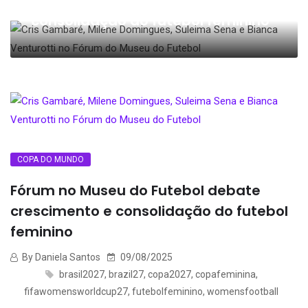
debate crescimento e
consolidação do futebol feminino
COPA DO MUNDO
Fórum no Museu do Futebol debate
crescimento e consolidação do futebol
feminino
By Daniela Santos
09/08/2025
brasil2027
,
brazil27
,
copa2027
,
copafeminina
,
fifawomensworldcup27
,
futebolfeminino
,
womensfootball