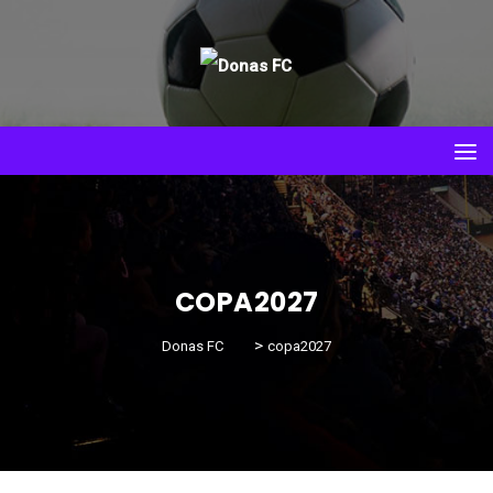
COPA2027
>
Donas FC
copa2027
Daniela Santos
09/08/2025
Fórum no Museu do Futebol